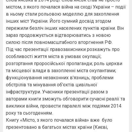
містом, з якого почалася війна на cході України – події
в ньому стали рольовою моделлю для захоплення
інших міст України. Його сумний досвід згодом
пережили безліч інших населених пунктів країни. Він
зараз продовжується відтворюватись з новою
силою після повномасштабного вторгнення РФ.
Під час презентації правозахисники розкажуть про
особливості життя міста в умовах окупації;
розгортання проросійської пропаганди; роль церкви
та місцевої влади в захопленні міста окупантами;
функціонування незаконних в’язниць; проблеми
обстрілів та мінування об’єктів цивільної
інфраструктури. Учасники презентації разом з
авторами книги зможуть обговорити сучасні реалії та
виклики війни, провести паралелі між подіями 2014
року та сьогоденням.
Книгу «Місто, з якого почалася війна» вже було
презентовано в багатьох містах країни (Києві,