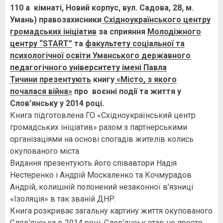
110 а кімнаті, Новий корпус, вул. Садова, 28, м.
Умань) правозахисники
Східноукраїнського центру
громадських ініціатив
за сприяння
Молодіжного
центру “START”
та
факультету соціальної та
психологічної освіти Уманського державного
педагогічного університету імені Павла
Тичини
презентують
книгу
«Місто, з якого
почалася війна
»
про воєнні події та життя у
Слов’янську у 2014 році.
Книга підготовлена ГО «Східноукраїнський центр
громадських ініціатив» разом з партнерськими
організаціями на основі спогадів жителів колись
окупованого міста.
Видання презентують його співавтори Надія
Нестеренко і Андрій Москаленко та Кочмурадов
Андрій, колишній полонений незаконної в’язниці
«Ізоляція» в так званій ДНР.
Книга розкриває загальну картину життя окупованого
Слов’янська в 2014 році. Слов’янськ став не просто