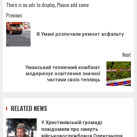
There is no ads to display, Please add some
Post
Previous
navigation
Pr
В Умані розпочали ремонт асфальту
pos
Next
Уманський тепличний комбінат
Next
модернізує освітлення значної
post:
частини своїх теплиць
RELATED NEWS
У Христинівській громаді
повідомили про смерть
військовослужбовця Олександра