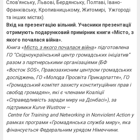
Слов’янську, Львові, Бердянську, Полтаві, Івано-
Франківську, Кропивницькому, Житомирі, Ужгороді
та інших містах).
Вхід на презентацію вільний. Учасники презентації
отримують подарунковий примірник книги «Місто, з
якого почалася війна».
Книга «
Місто, з якого почалася війна
» підготовлена
ГО “Східноукраїнський центр громадських ініціатив”
разом з партнерськими організаціями (БФ
«Восток
SOS
», Правозахисним центром громадських
досліджень, ГО «Молода Просвіта Прикарпаття», ГО
«Громадський комітет захисту конституційних прав і
свобод громадян», які є членами Коаліції
«Справедливість заради миру на Донбасі»), за
підтримки
Kurve
Wustrow
–
Centre
for
Training
and
Networking
in
Nonviolent
Action
у
рамках програми «Громадянська служба миру», яка
фінансується Федеральним урядом Німеччини.