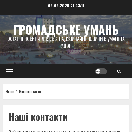
Skip
08.08.2026
21:33:11
to
content
ГРОМАДСЬКЕ УМАНЬ
ОСТАННІ НОВИНИ ДНЯ, ВСІ НАДЗВИЧАЙНІ НОВИНИ В УМАНІ ТА
РАЙОНІ
Primary
Menu
Home
Наші контакти
Наші контакти
Зв’язатися з нами можна за допомогою наступних