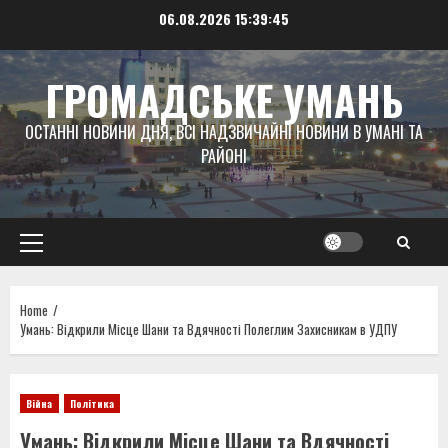
Skip
06.08.2026
15:39:46
to
content
ГРОМАДСЬКЕ УМАНЬ
ОСТАННІ НОВИНИ ДНЯ, ВСІ НАДЗВИЧАЙНІ НОВИНИ В УМАНІ ТА
РАЙОНІ
Primary
Menu
Home
Умань: Відкрили Місце Шани та Вдячності Полеглим Захисникам в УДПУ
Війна
Політика
Умань: Відкрили Місце Шани та Вдячності