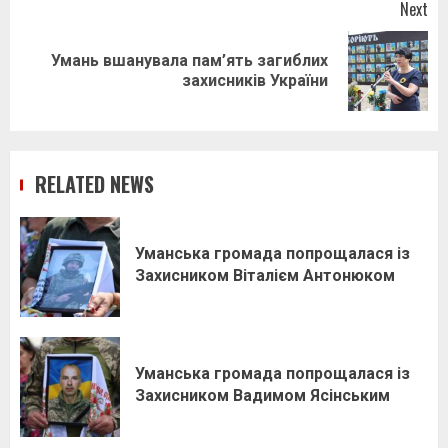
Next
Умань вшанувала пам’ять загиблих
Next
захисників України
post:
RELATED NEWS
Уманська громада попрощалася із
Захисником Віталієм Антонюком
Уманська громада попрощалася із
Захисником Вадимом Ясінським