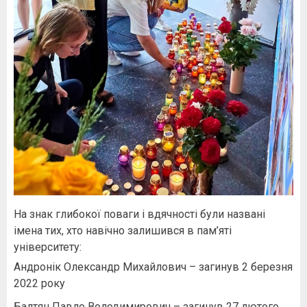
На знак глибокої поваги і вдячності були названі
імена тих, хто навічно залишився в пам’яті
університету:
Андронік Олександр Михайлович – загинув 2 березня
2022 року
Балтян Павло Володимирович – загинув 27 лютого