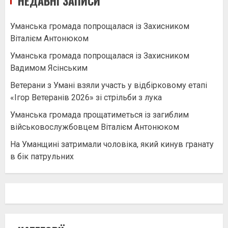
НЕДАВНІ ЗАПИСИ
Уманська громада попрощалася із Захисником
Віталієм Антонюком
Уманська громада попрощалася із Захисником
Вадимом Ясінським
Ветерани з Умані взяли участь у відбірковому етапі
«Ігор Ветеранів 2026» зі стрільби з лука
Уманська громада прощатиметься із загиблим
військовослужбовцем Віталієм Антонюком
На Уманщині затримали чоловіка, який кинув гранату
в бік патрульних