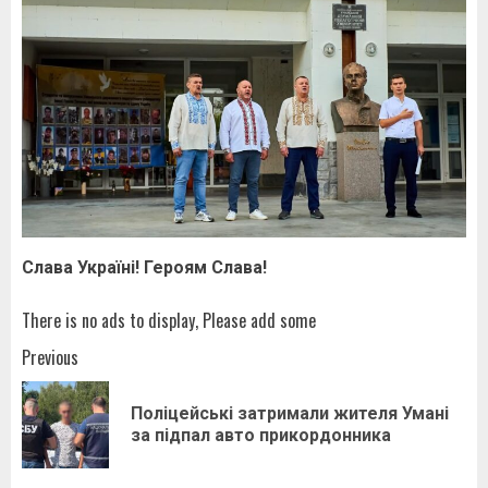
Слава Україні! Героям Слава!
There is no ads to display, Please add some
Post
Previous
navigation
Поліцейські затримали жителя Умані
Pr
за підпал авто прикордонника
pos