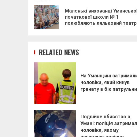
Post
navigation
Маленькі вихованці Умансько
початкової школи № 1
полюбляють ляльковий театр
RELATED NEWS
На Уманщині затримал
чоловіка, який кинув
гранату в бік патрульни
Подвійне вбивство в
Умані: поліція затрима
чоловіка, якому
загрожує довічне