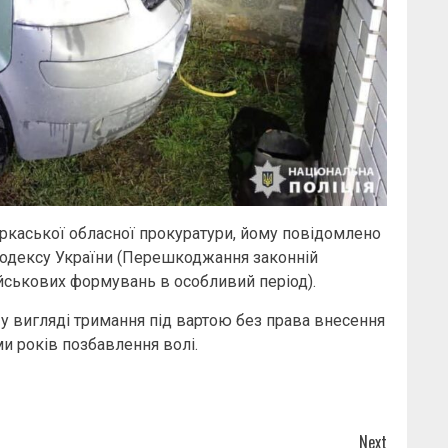
ркаської обласної прокуратури, йому повідомлено
о кодексу України (Перешкоджання законній
ійськових формувань в особливий період).
у вигляді тримання під вартою без права внесення
и років позбавлення волі.
Next