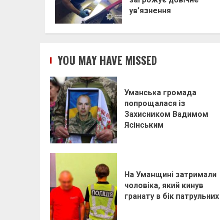
ув’язнення
YOU MAY HAVE MISSED
Уманська громада
попрощалася із
Захисником Вадимом
Ясінським
На Уманщині затримали
чоловіка, який кинув
гранату в бік патрульних