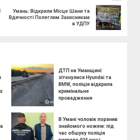
ї
Умань: Відкрили Місце Шани та
Previous
Next
Вдячності Полеглим Захисникам
post:
post:
в УДПУ
ДТП на Уманщині:
и
зіткнулися Hyundai та
BMW, поліція відкрила
х
кримінальне
провадження
В Умані чоловік поранив
ла
знайомого ножем: під
час обшуку поліція
виявила 404 кущі