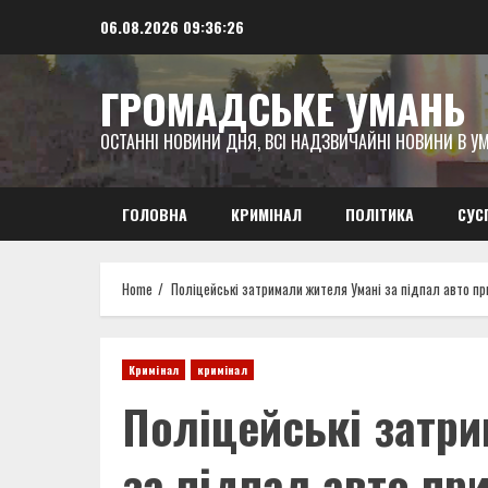
Skip
06.08.2026
09:36:27
to
content
ГРОМАДСЬКЕ УМАНЬ
ОСТАННІ НОВИНИ ДНЯ, ВСІ НАДЗВИЧАЙНІ НОВИНИ В УМ
ГОЛОВНА
КРИМІНАЛ
ПОЛІТИКА
СУС
Home
Поліцейські затримали жителя Умані за підпал авто п
Кримінал
кримінал
Поліцейські затр
за підпал авто п