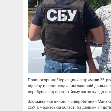
Правоохоронці Черкащини затримали 25-річ
підозру в перешкоджанні законній діяльнос
перебуває під вартою, йому загрожує до вос
Зловмисника викрили співробітники Маньків
СБУ в Черкаській області. За даними слідст