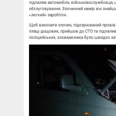
підпалив автомобіль військовослужбовця, що
обслуговування. Злочинний намір він знайш
«легкий» заробіток.
Щоб виконати злочин, підозрюваний провів д
плащ-дощовик, прийшов до СТО та підпалив 
поліцейських, зловмисника було швидко за