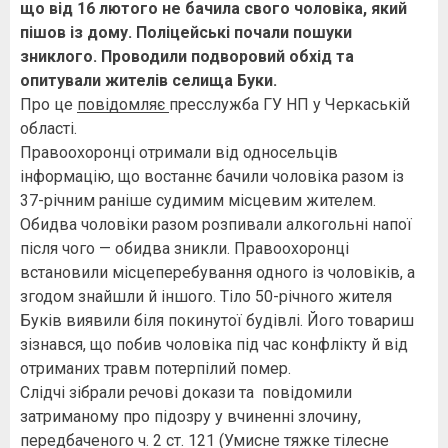
що від 16 лютого не бачила свого чоловіка, який
пішов із дому. Поліцейські почали пошуки
зниклого. Проводили подворовий обхід та
опитували жителів селища Буки.
Про це
повідомляє
пресслужба ГУ НП у Черкаській
області.
Правоохоронці отримали від односельців
інформацію, що востаннє бачили чоловіка разом із
37-річним раніше судимим місцевим жителем.
Обидва чоловіки разом розпивали алкогольні напої
після чого — обидва зникли. Правоохоронці
встановили місцеперебування одного із чоловіків, а
згодом знайшли й іншого. Тіло 50-річного жителя
Буків виявили біля покинутої будівлі. Його товариш
зізнався, що побив чоловіка під час конфлікту й від
отриманих травм потерпілий помер.
Слідчі зібрали речові докази та повідомили
затриманому про підозру у вчиненні злочину,
передбаченого ч. 2 ст. 121 (Умисне тяжке тілесне