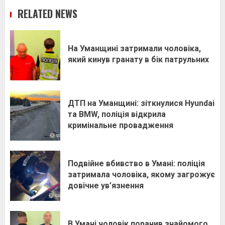
RELATED NEWS
На Уманщині затримали чоловіка,
який кинув гранату в бік патрульних
ДТП на Уманщині: зіткнулися Hyundai
та BMW, поліція відкрила
кримінальне провадження
Подвійне вбивство в Умані: поліція
затримала чоловіка, якому загрожує
довічне ув’язнення
В Умані чоловік поранив знайомого