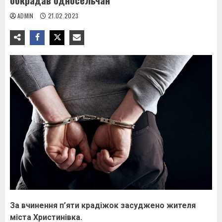
обкрадав односельчан
ADMIN
21.02.2023
За вчинення п’яти крадіжок засуджено жителя
міста Христинівка.