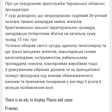
Про це повідомляє пресслужба Черкаської обласної
прокуратури.
У суді доведено, що неодноразово судимий 36-річний
чоловік таємно викрадав майно жителів
Христинівської міської територіальної громади,
заподіявши потерпілим збитки на загальну суму
понад 15 тис. грн.
Чоловік обікрав свого сусіда, одиноку пенсіонерку та
ще трьох місцевих жителів, заволодівши їхніми
велосипедами, інструментом, рибальським
приладдям, човном, ювелірними виробами тощо.
З урахуванням зібраних доказів та за принципової
позиції прокурора суд визнав обвинуваченого
винним та призначив покарання у вигляді 5 років 6
місяців позбавлення волі.
There is no ads to display, Please add some
Post
Previous