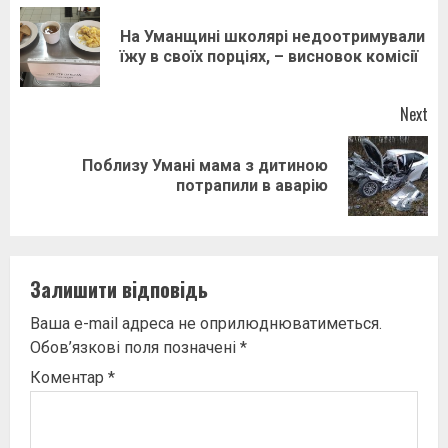
navigation
На Уманщині школярі недоотримували
Pr
їжу в своїх порціях, – висновок комісії
pos
Next
Поблизу Умані мама з дитиною
Next
потрапили в аварію
post:
Залишити відповідь
Ваша e-mail адреса не оприлюднюватиметься.
Обов’язкові поля позначені
*
Коментар
*