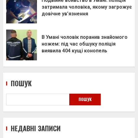
Подвійне вбивство в Умані: поліція
затримала чоловіка, якому загрожує
довічне ув’язнення
В Умані чоловік поранив знайомого
ножем: під час обшуку поліція
виявила 404 кущі конопель
ПОШУК
ПОШУК
НЕДАВНІ ЗАПИСИ