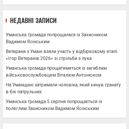
НЕДАВНІ ЗАПИСИ
Уманська громада попрощалася із Захисником
Вадимом Ясінським
Ветерани з Умані взяли участь у відбірковому етапі
«Ігор Ветеранів 2026» зі стрільби з лука
Уманська громада прощатиметься із загиблим
військовослужбовцем Віталієм Антонюком
На Уманщині затримали чоловіка, який кинув гранату
в бік патрульних
Уманська громада 5 серпня попрощається із
полеглим Захисником Вадимом Ясінським