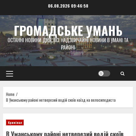
Skip
06.08.2026
09:46:59
to
content
ГРОМАДСЬКЕ УМАНЬ
ОСТАННІ НОВИНИ ДНЯ, ВСІ НАДЗВИЧАЙНІ НОВИНИ В УМАНІ ТА
РАЙОНІ
Primary
Menu
Home
В Уманському районі нетверезий водій скоїв наїзд на велосипедиста
Кримінал
В Уманському районі нетверезий водій скоїв