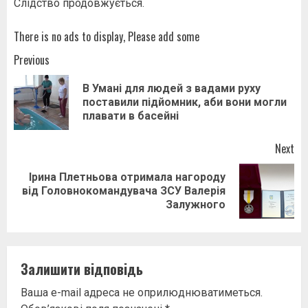
Слідство продовжується.
There is no ads to display, Please add some
Post
Previous
navigation
В Умані для людей з вадами руху
Pr
поставили підйомник, аби вони могли
pos
плавати в басейні
Next
Ірина Плетньова отримала нагороду
Next
від Головнокомандувача ЗСУ Валерія
post:
Залужного
Залишити відповідь
Ваша e-mail адреса не оприлюднюватиметься.