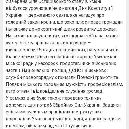
28 червня біля Осташівського ставу в Умані
відбулося урочисте віче з нагоди Дня Конституції
України — державного свята, яке нагадує про
головний закон країни, що закріплює права громадян
і визначає демократичний шлях розвитку держави.
На заході вшанували тих, хто щодня стоїть на захисті
суверенітету країни та правопорядку —
військовослужбовців, поліцейських, рятувальників.
Як повідомляється на офіційній сторінці Уманської
міської ради у Facebook, представники військових
частин, Національної поліції, ДСНС і Військової
служби правопорядку отримали Почесні грамоти та
Подяки міського голови за мужність, професіоналізм,
патріотизм і відповідальне служіння громаді.
У рамках віче було також передано технічну
допомогу для потреб Збройних Сил України. Завдяки
спільним зусиллям працівників структурних
підрозділів Уманської міської ради, а також завдяки
внескам, зібраним під час ІІІ туристично-