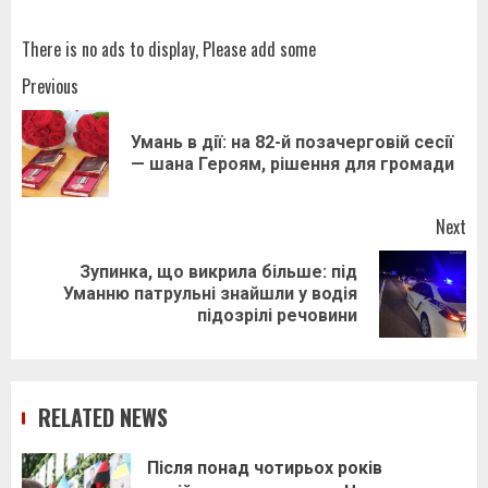
There is no ads to display, Please add some
Post
Previous
navigation
Умань в дії: на 82-й позачерговій сесії
Pr
— шана Героям, рішення для громади
pos
Next
Зупинка, що викрила більше: під
Next
Уманню патрульні знайшли у водія
post:
підозрілі речовини
RELATED NEWS
Після понад чотирьох років