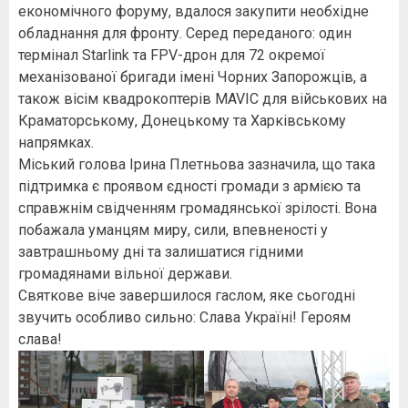
економічного форуму, вдалося закупити необхідне
обладнання для фронту. Серед переданого: один
термінал Starlink та FPV-дрон для 72 окремої
механізованої бригади імені Чорних Запорожців, а
також вісім квадрокоптерів MAVIC для військових на
Краматорському, Донецькому та Харківському
напрямках.
Міський голова Ірина Плетньова зазначила, що така
підтримка є проявом єдності громади з армією та
справжнім свідченням громадянської зрілості. Вона
побажала уманцям миру, сили, впевненості у
завтрашньому дні та залишатися гідними
громадянами вільної держави.
Святкове віче завершилося гаслом, яке сьогодні
звучить особливо сильно: Слава Україні! Героям
слава!