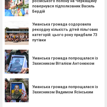
російського полону на Черкащину
повернувся підполковник Василь
Бердій
Уманська громада оздоровила
рекордну кількість дітей пільгових
категорій: цього року придбали 73
путівки
Уманська громада попрощалася із
Захисником Віталієм Антонюком
Уманська громада попрощалася із
Захисником Вадимом Ясінським