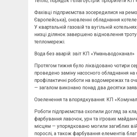
Тепло, порядок і благоустрій: пріоритети К
Фахівці підприємства зосередилися на ремон
Європейська), оновленні обладнання котелен
У квартальній газовій та вугільній котельнях
низці ділянок завершено відновлення тротуа
тепломережі.
Вода без аварій: звіт КП «Уманьводоканал»
Протягом тижня було ліквідовано чотири се
проведено заміну насосного обладнання на 
профілактичні роботи на водомережах та очи
— загалом виконано понад два десятки заяв
Озеленення та впорядкування: КП «Комунал
Роботи підприємства охопили догляд за кла
фарбування лавочок, урн та ігрових майдан
місцям — упорядковано могили загиблих війс
порослі, а також фарбування елементів благ