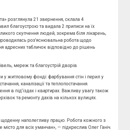
а» розглянула 21 звернення, склала 4
вил благоустрою та видала 2 приписи на їх
ликого скупчення людей, зокрема біля лікарень,
 проводилась роз’яснювальна робота щодо
ня адресних табличок відповідно до рішень
івель, мереж та благоустрій дворів
у житловому фонді: фарбування стін і перил у
стачання, каналізації та теплопостачання.
ння в під’їздах і квартирах. Важливу увагу також
рхівок та ремонту дахів на кількох вулицях.
 щоденну наполегливу працю. Робота кожного з
е місто для всіх уманчан», — підкреслив Олег Ганіч.