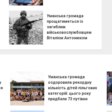
Уманська громада
прощатиметься із
загиблим
військовослужбовцем
Віталієм Антонюком
Уманська громада
у
оздоровила рекордну
ся
кількість дітей пільгових
категорій: цього року
придбали 73 путівки