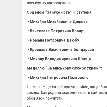
посмертно нагороджено:
Орденом “За мужність” ІІІ ступеня:
•
Михайла Михайловича Дацюка
•
Вячеслава Петровича Вовну
•
Романа Петровича Дзюбу
•
Ярослава Васильовича Бондарєва
•
Миколу Володимировича Швеця
Медаллю “За військову службу Україні”:
•
Михайла Петровича Польового
Ці імена — це історії про чоловіків, які доб
землю. Їхні родини сьогодні носять найтяжч
обов’язок пам’ятати.