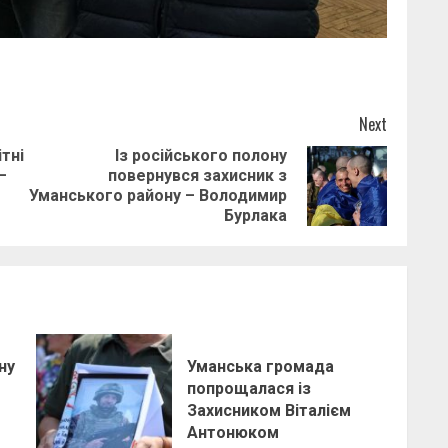
Next
тні
Із російського полону
—
повернувся захисник з
Previous
Next
Уманського району – Володимир
post:
post:
Бурлака
Уманська громада
ну
попрощалася із
Захисником Віталієм
Антонюком