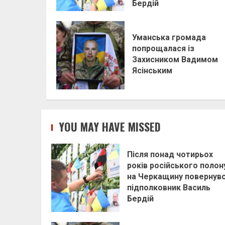
Бердій
Уманська громада
попрощалася із
Захисником Вадимом
Ясінським
YOU MAY HAVE MISSED
Після понад чотирьох
років російського полон
на Черкащину повернув
підполковник Василь
Бердій