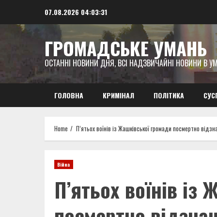
Skip
07.08.2026
04:03:33
to
content
ГРОМАДСЬКЕ УМАНЬ
ОСТАННІ НОВИНИ ДНЯ, ВСІ НАДЗВИЧАЙНІ НОВИНИ В УМ
ГОЛОВНА
КРИМІНАЛ
ПОЛІТИКА
СУС
Home
П’ятьох воїнів із Жашківської громади посмертно від
Війна
П’ятьох воїнів із
посмертно відзна