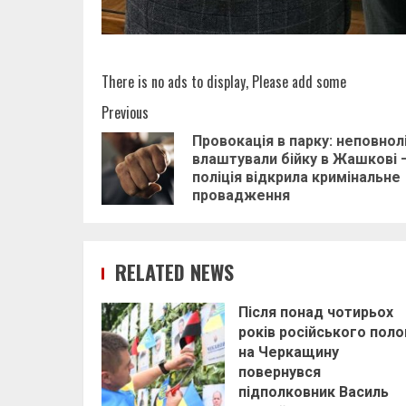
There is no ads to display, Please add some
Post
Previous
Провокація в парку: неповнолі
navigation
влаштували бійку в Жашкові 
поліція відкрила кримінальне
провадження
RELATED NEWS
Після понад чотирьох
років російського поло
на Черкащину
повернувся
підполковник Василь