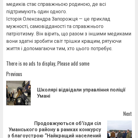
медиків стає справжньою родиною, де всі
підтримують один одного.
Історія Олександра Запорожця — це приклад
мужності, самовідданості та справжнього
патріотизму. Він вірить, що разом з іншими медиками
вони здатні зробити світ трішки кращим, рятуючи
життя і допомагаючи тим, хто цього потребує.
There is no ads to display, Please add some
Post
Previous
navigation
Школярі відвідали управління поліції
Pr
Умані
pos
Next
Продовжуються об’їзди сіл
Уманського району в рамках конкурсу
Next
з благоустрою “Найкращий населений