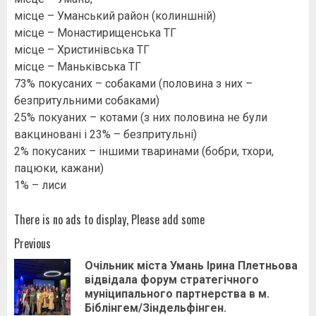
місце – Уманський район (колиншній)
місце – Монастирищенська ТГ
місце – Христинівська ТГ
місце – Маньківська ТГ
73% покусаних – собаками (половина з них –
безпритульними собаками)
25% покуаних – котами (з них половина не були
вакциновані і 23% – безпритульні)
2% покусаних – іншими тваринами (бобри, тхори,
пацюки, кажани)
1% – лиси
There is no ads to display, Please add some
Post
Previous
Очільник міста Умань Ірина Плетньова
navigation
відвідала форум стратегічного
Pr
муніципального партнерства в м.
pos
Біблінгем/Зіндельфінген.