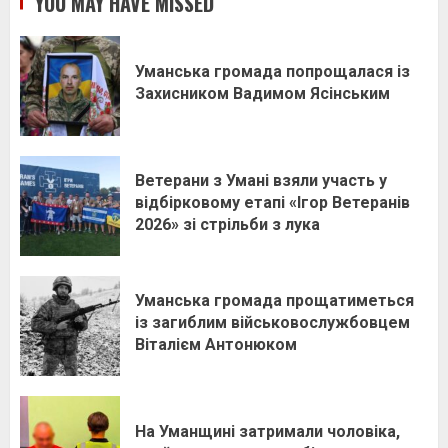
YOU MAY HAVE MISSED
Уманська громада попрощалася із
Захисником Вадимом Ясінським
Ветерани з Умані взяли участь у
відбірковому етапі «Ігор Ветеранів
2026» зі стрільби з лука
Уманська громада прощатиметься
із загиблим військовослужбовцем
Віталієм Антонюком
На Уманщині затримали чоловіка,