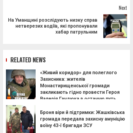
Next
На Уманщині розслідують низку справ
Next
нетверезих водіїв, які пропонували
post:
хабар патрульним
RELATED NEWS
«Живий коридор» для полеглого
Захисника: жителів
Монастирищенської громади
закликають гідно провести Героя
Валерія Гандюка в останню путь
Броня віри й підтримки: Жашківська
громада передала захисну амуніцію
воїну 43-ї бригади ЗСУ