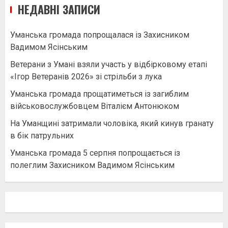
НЕДАВНІ ЗАПИСИ
Уманська громада попрощалася із Захисником
Вадимом Ясінським
Ветерани з Умані взяли участь у відбірковому етапі
«Ігор Ветеранів 2026» зі стрільби з лука
Уманська громада прощатиметься із загиблим
військовослужбовцем Віталієм Антонюком
На Уманщині затримали чоловіка, який кинув гранату
в бік патрульних
Уманська громада 5 серпня попрощається із
полеглим Захисником Вадимом Ясінським