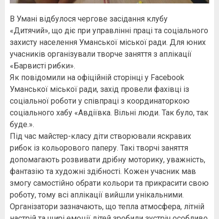
В Умані відбулося чергове засідання клубу
«Дитячий», що діє при управлінні праці та соціального
захисту населення Уманської міської ради. Для юних
учасників організували творче заняття з аплікації
«Барвисті рибки».
Як повідомили на офіційній сторінці у Facebook
Уманської міської ради, захід провели фахівці із
соціальної роботи у співпраці з координаторкою
соціального хабу «Авдіївка. Вільні люди. Так було, так
буде.».
Під час майстер-класу діти створювали яскравих
рибок із кольорового паперу. Такі творчі заняття
допомагають розвивати дрібну моторику, уважність,
фантазію та художні здібності. Кожен учасник мав
змогу самостійно обрати кольори та прикрасити свою
роботу, тому всі аплікації вийшли унікальними.
Організатори зазначають, що тепла атмосфера, літній
настрій та щирі емоції дітей зробили зустріч особливо