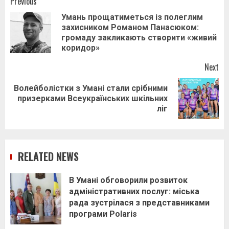
Post
Previous
Умань прощатиметься із полеглим
navigation
захисником Романом Панасюком:
Pr
громаду закликають створити «живий
pos
коридор»
Next
Волейболістки з Умані стали срібними
Next
призерками Всеукраїнських шкільних
post:
ліг
RELATED NEWS
В Умані обговорили розвиток
адміністративних послуг: міська
рада зустрілася з представниками
програми Polaris