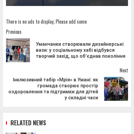
There is no ads to display, Please add some
Post
Previous
navigation
Уманчанки створювали дизайнерські
Pr
вази: у соціальному хабі відбувся
pos
творчий захід, що об’єднав покоління
Next
Інклюзивний табір «Мрія» в Умані: як
громада створює простір
Next
оздоровлення та підтримки для дітей
post:
у складні часи
RELATED NEWS