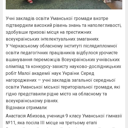
Учні закладів освіти Уманської громади вкотре
підтвердили високий рівень знань та наполегливості,
здобувши призові місця на престижних
всеукраїнських інтелектуальних змаганнях.
У Черкаському обласному інституті післядипломної
освіти педагогічних працівників відбулося урочисте
вшанування переможців Всеукраїнських учнівських
олімпіад та конкурсу-захисту науково-дослідницьких
робіт Малої академії наук України. Серед
нагороджених — учні закладів загальної середньої
освіти Уманської міської територіальної громади, які
гідно представили рідне місто на обласному та
всеукраїнському рівнях.
Відзнаки отримали:
Анастасія Абизова, учениця 9 класу Уманської гімназії
№11, яка посіла ІІІ місце на третьому етапі