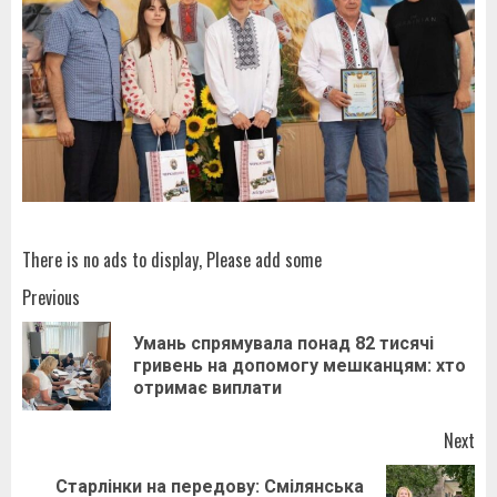
There is no ads to display, Please add some
Post
Previous
navigation
Умань спрямувала понад 82 тисячі
Pr
гривень на допомогу мешканцям: хто
pos
отримає виплати
Next
Старлінки на передову: Смілянська