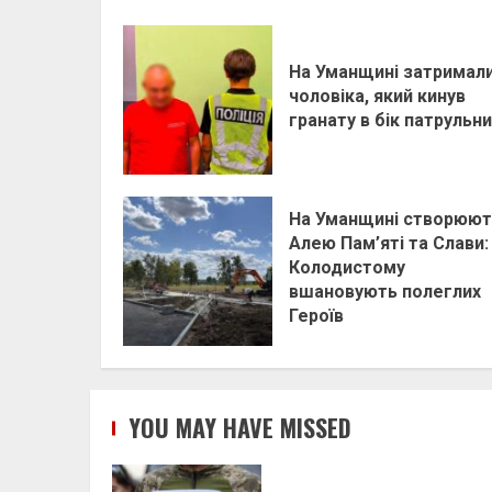
На Уманщині затримал
чоловіка, який кинув
гранату в бік патрульни
На Уманщині створюют
Алею Пам’яті та Слави:
Колодистому
вшановують полеглих
Героїв
YOU MAY HAVE MISSED