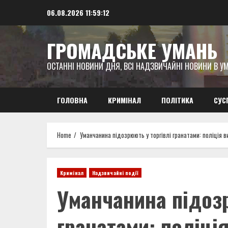
Skip
06.08.2026
11:59:14
to
content
ГРОМАДСЬКЕ УМАНЬ
ОСТАННІ НОВИНИ ДНЯ, ВСІ НАДЗВИЧАЙНІ НОВИНИ В УМ
ГОЛОВНА
КРИМІНАЛ
ПОЛІТИКА
СУС
Home
Уманчанина підозрюють у торгівлі гранатами: поліція 
Кримінал
Надзвичайні події
Уманчанина підозр
гранатами: поліці