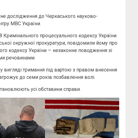
тне дослідження до Черкаського науково-
нтру МВС України.
08 Кримінального процесуального кодексу України.
нської окружної прокуратури, повідомили йому про
ного кодексу України — незаконне поводження зі
ми речовинами.
у вигляді тримання під вартою з правом внесення
загрожує до семи років позбавлення волі.
становлюють усі обставини справи.