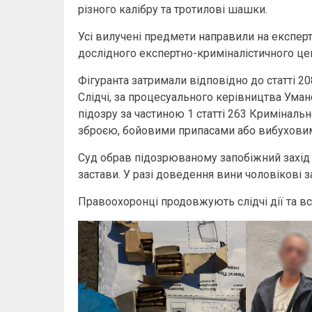
різного калібру та тротилові шашки.
Усі вилучені предмети направили на експер
дослідного експертно-криміналістичного це
Фігуранта затримали відповідно до статті 2
Слідчі, за процесуального керівництва Ума
підозру за частиною 1 статті 263 Криміналь
зброєю, бойовими припасами або вибухови
Суд обрав підозрюваному запобіжний захід 
застави. У разі доведення вини чоловікові 
Правоохоронці продовжують слідчі дії та в