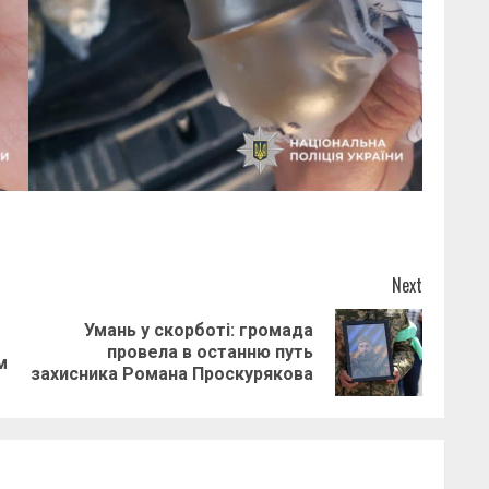
Next
Умань у скорботі: громада
Previous
Next
провела в останню путь
м
post:
post:
захисника Романа Проскурякова