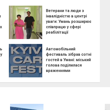
Ветерани та люди з
и
інвалідністю в центрі
уваги: Умань розширює
х
співпрацю у сфері
реабілітації
ь
Автомобільний
 у
фестиваль зібрав сотні
гостей в Умані: міський
голова поділилася
враженнями