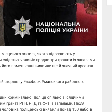
о місцевого жителя, якого підозрюють у
 слідства, чоловік продав три гранати із запалами
 в його помешканні виявили ще й значний арсенал
й сторінці у Facebook Уманського районного
и кримінальної поліції спільно зі слідчими
 гранат РГН, РГД та Ф-1 із запалами. Після
 чоловіка поліцейські виявили понад 150 набоїв