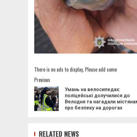
There is no ads to display, Please add some
Post
Previous
Умань на велосипедах:
navigation
поліцейські долучилися до
Велодня та нагадали містяна
про безпеку на дорогах
RELATED NEWS