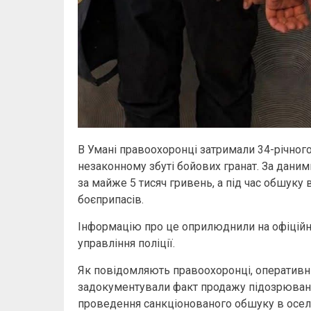
В Умані правоохоронці затримали 34-річног
незаконному збуті бойових гранат. За даними
за майже 5 тисяч гривень, а під час обшуку
боєприпасів.
Інформацію про це оприлюднили на офіційні
управління поліції.
Як повідомляють правоохоронці, оперативник
задокументували факт продажу підозрюваним
проведення санкціонованого обшуку в оселі