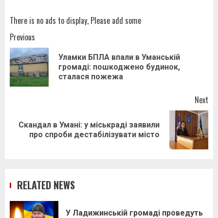
There is no ads to display, Please add some
Post
Previous
navigation
Уламки БПЛА впали в Уманській
Pr
громаді: пошкоджено будинок,
pos
сталася пожежа
Next
Скандал в Умані: у міськраді заявили
Next
про спроби дестабілізувати місто
post:
RELATED NEWS
У Ладижинській громаді проведуть