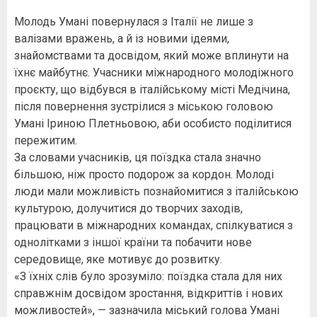
Молодь Умані повернулася з Італії не лише з
валізами вражень, а й із новими ідеями,
знайомствами та досвідом, який може вплинути на
їхнє майбутнє. Учасники міжнародного молодіжного
проєкту, що відбувся в італійському місті Медічина,
після повернення зустрілися з міською головою
Умані Іриною Плетньовою, аби особисто поділитися
пережитим.
За словами учасників, ця поїздка стала значно
більшою, ніж просто подорож за кордон. Молоді
люди мали можливість познайомитися з італійською
культурою, долучитися до творчих заходів,
працювати в міжнародних командах, спілкуватися з
однолітками з іншої країни та побачити нове
середовище, яке мотивує до розвитку.
«З їхніх слів було зрозуміло: поїздка стала для них
справжнім досвідом зростання, відкриттів і нових
можливостей», — зазначила міський голова Умані