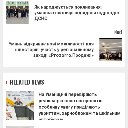
navigation
Як народжується покликання:
Pr
уманські школярі відвідали підрозділ
pos
ДСНС
Next
Умань відкриває нові можливості для
Next
інвесторів: участь у регіональному
post:
заході «Prozorro.Продажі»
RELATED NEWS
На Уманщині перевіряють
реалізацію освітніх проєктів:
особливу увагу приділяють
укриттям, харчоблокам та шкільним
автобусам