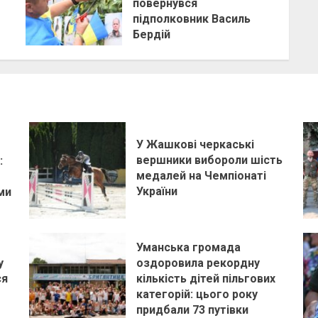
повернувся
підполковник Василь
Бердій
У Жашкові черкаські
вершники вибороли шість
:
медалей на Чемпіонаті
України
ми
Уманська громада
у
оздоровила рекордну
ся
кількість дітей пільгових
категорій: цього року
придбали 73 путівки