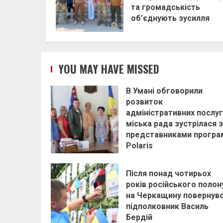
та громадськість
об’єднують зусилля
YOU MAY HAVE MISSED
В Умані обговорили
розвиток
адміністративних послуг
міська рада зустрілася з
представниками програ
Polaris
Після понад чотирьох
років російського полон
на Черкащину повернув
підполковник Василь
Бердій