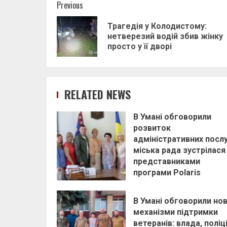
Post
Previous
navigation
Трагедія у Колодистому:
нетверезий водій збив жінку
просто у її дворі
RELATED NEWS
В Умані обговорили
розвиток
адміністративних послу
міська рада зустрілася
представниками
програми Polaris
В Умані обговорили нов
механізми підтримки
ветеранів: влада, поліц