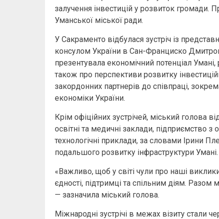
залучення інвестицій у розвиток громади. П
Уманської міської ради.
У Сакраменто відбулася зустріч із предста
консулом України в Сан-Франциско Дмитром
презентувала економічний потенціал Умані, р
також про перспективи розвитку інвестиційн
закордонних партнерів до співпраці, зокрема
економіки України.
Крім офіційних зустрічей, міський голова від
освітні та медичні заклади, підприємство з 
технологічні приклади, за словами Ірини Пл
подальшого розвитку інфраструктури Умані.
«Важливо, щоб у світі чули про наші виклики
єдності, підтримці та спільним діям. Разом 
— зазначила міський голова.
Міжнародні зустрічі в межах візиту стали 