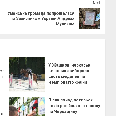
Next
Уманська громада попрощалася
Previous
Next
із Захисником України Андрієм
post:
post:
Муликом
У Жашкові черкаські
вершники вибороли
г:
шість медалей на
 з
Чемпіонаті України
Після понад чотирьох
і
років російського полону
на Черкащину
ія