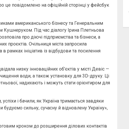
ро це повідомлено на офіційній сторінці у фейсбук
вниками американського бізнесу та Генеральним
 Кушнеруком. Під час діалогу Ірина Плетньова
озповіла про діючі підприємства та бізнеси, а
их проєктів. Очільниця міста запросила
 в рамках ініціатив із відбудови та посилення
відала низку інноваційних об’єктів у місті Девіс —
очищення води, а також установку для 3D-друку. Ці
етньової, надихають і можуть стати орієнтиром для
, успіхи і бачили, як Україна тримається завдяки
ми будуємо сильну, сучасну й відновлену Україну»,
черговим кроком до розширення ділових контактів