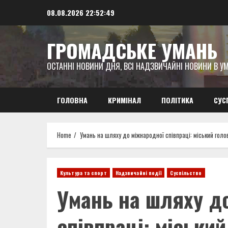
Skip
08.08.2026
22:52:50
to
content
ГРОМАДСЬКЕ УМАНЬ
ОСТАННІ НОВИНИ ДНЯ, ВСІ НАДЗВИЧАЙНІ НОВИНИ В УМ
ГОЛОВНА
КРИМІНАЛ
ПОЛІТИКА
СУС
Home
Умань на шляху до міжнародної співпраці: міський гол
Культура та спорт
Надзвичайні події
Суспільство
Умань на шляху д
співпраці: міськи