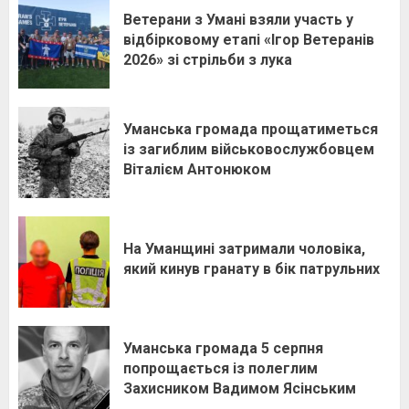
Ветерани з Умані взяли участь у
відбірковому етапі «Ігор Ветеранів
2026» зі стрільби з лука
Уманська громада прощатиметься
із загиблим військовослужбовцем
Віталієм Антонюком
На Уманщині затримали чоловіка,
який кинув гранату в бік патрульних
Уманська громада 5 серпня
попрощається із полеглим
Захисником Вадимом Ясінським