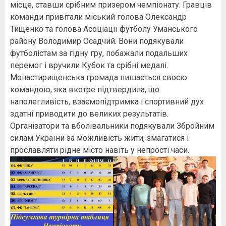
місце, ставши срібним призером чемпіонату. Гравців
команди привітали міський голова Олександр
Тищенко та голова Асоціації футболу Уманського
району Володимир Осадчий. Вони подякували
футболістам за гідну гру, побажали подальших
перемог і вручили Кубок та срібні медалі.
Монастирищенська громада пишається своєю
командою, яка вкотре підтвердила, що
наполегливість, взаємопідтримка і спортивний дух
здатні приводити до великих результатів.
Організатори та вболівальники подякували Збройним
силам України за можливість жити, змагатися і
прославляти рідне місто навіть у непрості часи.