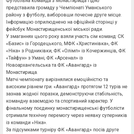
Футбольна команда з Монастирища гідно
представила громаду у Чемпіонаті Уманського
району з футболу, виборовши почесне друге місце.
Інформацію оприлюднено на офіційній сторінці у
фейсбук Монастирищенської міської ради.
У змаганнях цього року взяли участь сім команд: СК
«Базис» із Городецького, МФК «Христинівка», ФК
«Ніка» з Родниківки, ФК «Олімп» із Кочержинців, ФК
«Тайфун» з Умані, ФК «Арсенал» із
Новоархангельська та ФК «Авангард» із
Монастирища.
Матчі чемпіонату вирізнялися емоційністю та
високим рівнем гри. «Авангард» протягом 12 турів не
зазнав жодної поразки, демонструючи стабільність,
командну взаємодію та спортивний характер. У
фінальному поєдинку монастирищенські футболісти
отримали технічну перемогу через неявку суперників
із команди «Ніка».
За підсумками турніру ФК «Авангард» посів друге