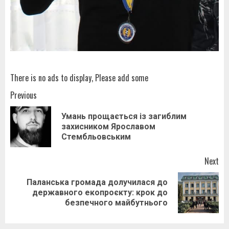
There is no ads to display, Please add some
Post
Previous
navigation
Умань прощається із загиблим
Pr
захисником Ярославом
pos
Стембльовським
Next
Паланська громада долучилася до
Next
державного екопроєкту: крок до
post:
безпечного майбутнього