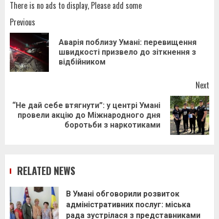
There is no ads to display, Please add some
Post
Previous
navigation
Аварія поблизу Умані: перевищення
Pr
швидкості призвело до зіткнення з
pos
відбійником
Next
“Не дай себе втягнути”: у центрі Умані
Next
провели акцію до Міжнародного дня
post:
боротьби з наркотиками
RELATED NEWS
В Умані обговорили розвиток
адміністративних послуг: міська
рада зустрілася з представниками