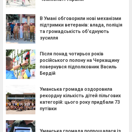
В Умані обговорили нові механізми
підтримки ветеранів: влада, поліція
та громадськість об’єднують
зусилля
Після понад чотирьох років
російського полону на Черкащину
повернувся підполковник Василь
Бердій
Уманська громада оздоровила
рекордну кількість дітей пільгових
категорій: цього року придбали 73
путівки
Уманська громада попрощалася із