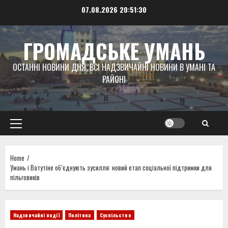
Skip
07.08.2026
20:51:31
to
content
ГРОМАДСЬКЕ УМАНЬ
ОСТАННІ НОВИНИ ДНЯ, ВСІ НАДЗВИЧАЙНІ НОВИНИ В УМАНІ ТА
РАЙОНІ
Primary
Menu
Home
Умань і Ватутіне об’єднують зусилля: новий етап соціальної підтримки для
пільговиків
Надзвичайні події
Політика
Суспільство