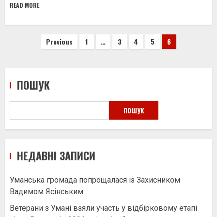
READ MORE
Пагінація
Previous
1
…
3
4
5
6
записів
ПОШУК
ПОШУК
НЕДАВНІ ЗАПИСИ
Уманська громада попрощалася із Захисником
Вадимом Ясінським
Ветерани з Умані взяли участь у відбірковому етапі